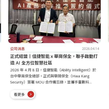
公司消息
2026.04.14
正式結盟丨佳捷智能ｘ華崗保全，聯手啟動打
造 AI 全方位智慧社區
2026 年 4 月 8 日，佳捷智能（Ability Intelligent）於
台中華崗保全總部，正式與華岡保全（Hwa Kang
Security）簽署 MOU 合作備忘錄，並攜手臺數科
（Taiwan Optical Platform）建立長期合作機制。此次
合作聚焦 AI 智慧安防與社區場域管理，推動整合式智
看更多
慧應用解決方案快速落地。