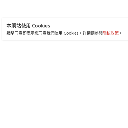
本網站使用 Cookies
點擊同意即表示您同意我們使用 Cookies。詳情請參閱
隱私政策
。
+886-2-8522-9788
service@abilityintelligent.com
台北總公司 242030 新北市新莊區中環路3段
200號｜高雄分公司 80664 高雄市前鎮區成
功二路4號 （高雄成功物流園區 505 室）