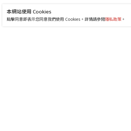
本網站使用 Cookies
點擊同意即表示您同意我們使用 Cookies。詳情請參閱
隱私政策
。
+886-2-8522-9788
service@abilityintelligent.com
台北總公司 242030 新北市新莊區中環路3段
200號｜高雄分公司 80664 高雄市前鎮區成
功二路4號 （高雄成功物流園區 505 室）