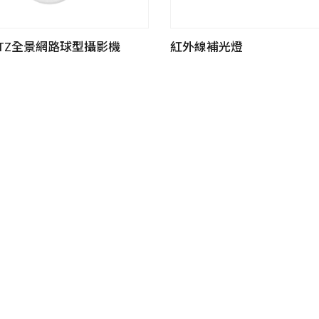
PTZ全景網路球型攝影機
紅外線補光燈