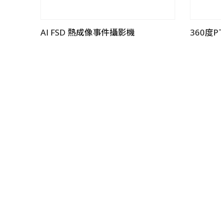
AI FSD 熱成像事件攝影機
360度