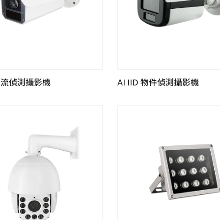
D 車流偵測攝影機
AI IID 物件偵測攝影機