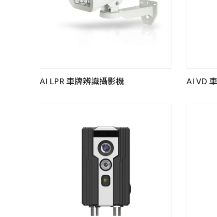
AI LPR 車牌辨識攝影機
AI V