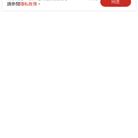
同意
請參閱
隱私政策
。
+886-2-8522-9788
service@abilityintelligent.com
台北總公司 242030 新北市新莊區中環路3段200號｜
高雄分公司 80664 高雄市前鎮區成功二路4號 （高雄
成功物流園區 505 室）
隱私政策
網站地圖