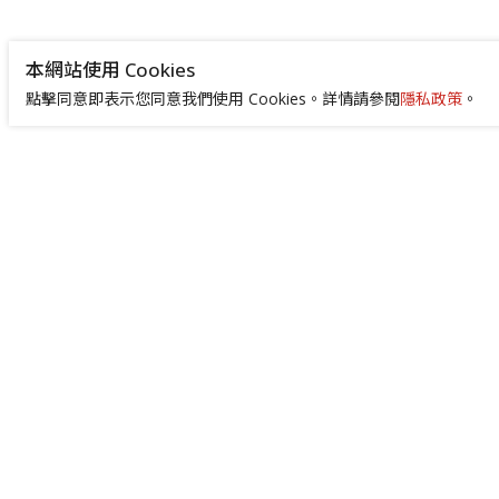
本網站使用 Cookies
點擊同意即表示您同意我們使用 Cookies。詳情請參閱
隱私政策
。
+886-2-8522-9788
service@abilityintelligent.com
台北總公司 242030 新北市新莊區中環路3段
200號｜高雄分公司 80664 高雄市前鎮區成
功二路4號 （高雄成功物流園區 505 室）