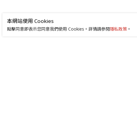
本網站使用 Cookies
點擊同意即表示您同意我們使用 Cookies。詳情請參閱
隱私政策
。
+886-2-8522-9788
service@abilityintelligent.com
台北總公司 242030 新北市新莊區中環路3段
200號｜高雄分公司 80664 高雄市前鎮區成
功二路4號 （高雄成功物流園區 505 室）