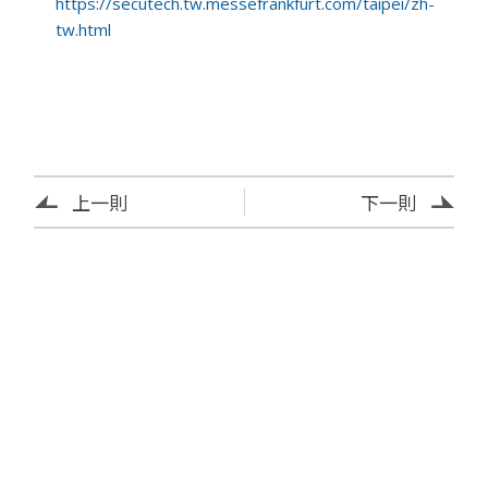
https://secutech.tw.messefrankfurt.com/taipei/zh-
tw.html
上一則
下一則