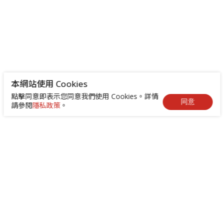
本網站使用 Cookies
點擊同意即表示您同意我們使用 Cookies。詳情
同意
請參閱
隱私政策
。
+886-2-8522-9788
service@abilityintelligent.com
台北總公司 242030 新北市新莊區中環路3段200號｜
高雄分公司 80664 高雄市前鎮區成功二路4號 （高雄
成功物流園區 505 室）