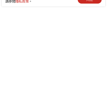
請參閱
隱私政策
。
+886-2-8522-9788
service@abilityintelligent.com
台北總公司 242030 新北市新莊區中環路3段200號｜
高雄分公司 80664 高雄市前鎮區成功二路4號 （高雄
成功物流園區 505 室）
隱私政策
網站地圖