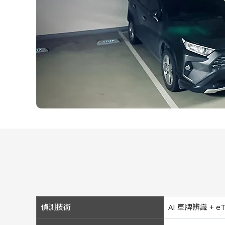
偵測技術
AI 車牌辨識 + eT