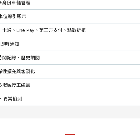
多身份車輛管理
 車位導引顯示
卡通、Line Pay、第三方支付、點數折抵
NE 即時通知
時間記錄、歷史調閱
彈性擴充與客製化
多場域停車統籌
識、異常檢測