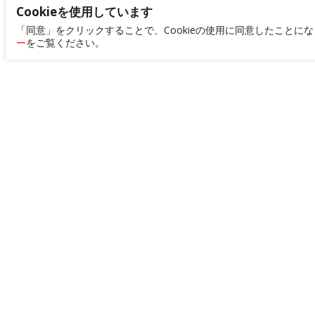
Cookieを使用しています
「同意」をクリックすることで、Cookieの使用に同意したことに
ー
をご覧ください。
+886-2-8522-9788
service@abilityintelligent.com
〒242030 台湾新北市新莊区中環路3段200
号